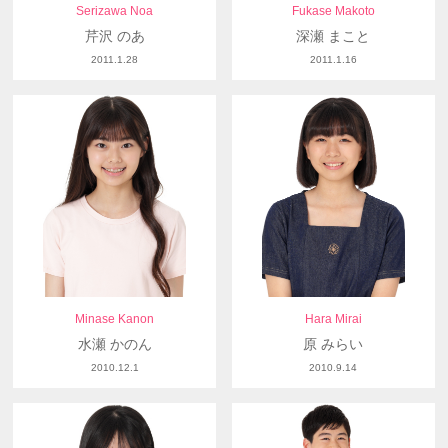
Serizawa Noa
Fukase Makoto
芹沢 のあ
深瀬 まこと
2011.1.28
2011.1.16
Minase Kanon
Hara Mirai
水瀬 かのん
原 みらい
2010.12.1
2010.9.14