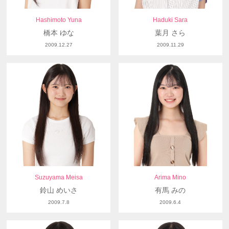
Hashimoto Yuna
Haduki Sara
橋本 ゆな
葉月 さら
2009.12.27
2009.11.29
Suzuyama Meisa
Arima Mino
鈴山 めいさ
有馬 みの
2009.7.8
2009.6.4