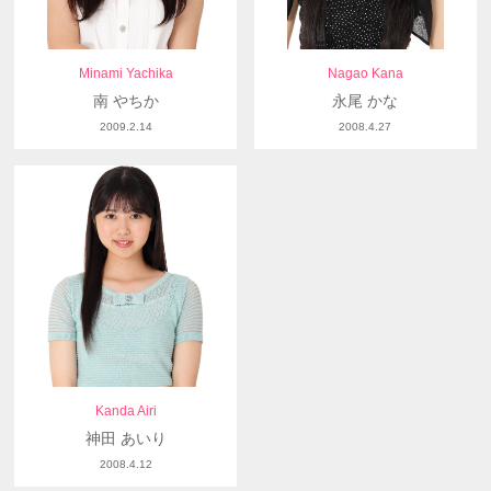
Minami Yachika
Nagao Kana
南 やちか
永尾 かな
2009.2.14
2008.4.27
Kanda Airi
神田 あいり
2008.4.12