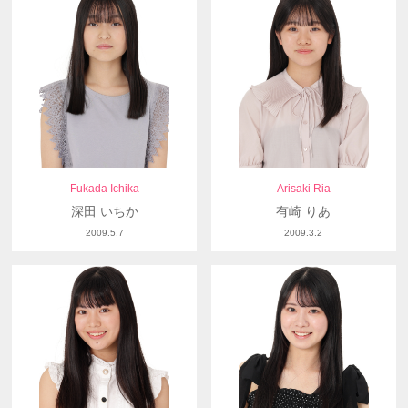
Fukada Ichika
Arisaki Ria
深田 いちか
有崎 りあ
2009.5.7
2009.3.2