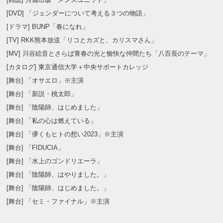
[DVD] 「ジェンダーについて考える３つの物語」
[ドラマ] BUNP「春になれ」
[TV] RKK熊本放送「リコとカズと、カリスマさん」
[MV] 川谷絵音とさらば青春の光と愉快な仲間たち「八百長のテーマ」
[カタログ] 東京通信大学＋中央サポートカレッジ
[舞台] 「オサエロ」※主演
[舞台] 「新説・桃太郎」
[舞台] 「陰陽師、はじめました」
[舞台] 「私の心は燃えている」
[舞台] 「儚くもヒトの想い2023」※主演
[舞台] 「FIDUCIA」
[舞台] 「水上のゴンドリエーラ」
[舞台] 「陰陽師、はやりました。」
[舞台] 「陰陽師、はじめました。」
[舞台] 「セミ・ファイナル」※主演