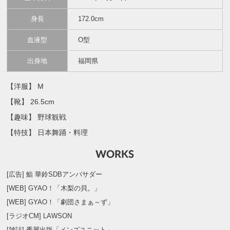
身長
172.0cm
血液型
O型
出身地
福岡県
【洋服】 M
【靴】 26.5cm
【趣味】 野球観戦
【特技】 日本舞踊・料理
[広告] 鮨 華鈴SDBアンバサダー
[WEB] GYAO！「木梨の貝。」
[WEB] GYAO！「劇団さまぁ～ず」
[ラジオCM] LAWSON
[雑誌] 秀麗出版「メンズユニット」