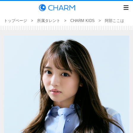
トップページ
>
所属タレント
>
CHARM KIDS
> 阿部ここは