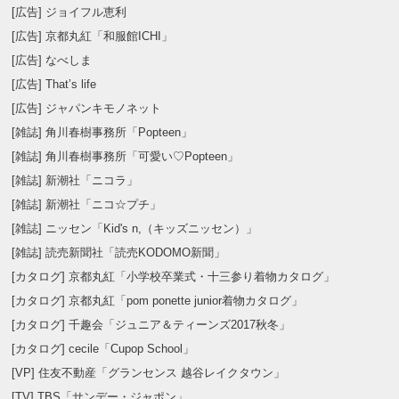
[広告] ジョイフル恵利
[広告] 京都丸紅「和服館ICHI」
[広告] なべしま
[広告] That’s life
[広告] ジャパンキモノネット
[雑誌] 角川春樹事務所「Popteen」
[雑誌] 角川春樹事務所「可愛い♡Popteen」
[雑誌] 新潮社「ニコラ」
[雑誌] 新潮社「ニコ☆プチ」
[雑誌] ニッセン「Kid's n,（キッズニッセン）」
[雑誌] 読売新聞社「読売KODOMO新聞」
[カタログ] 京都丸紅「小学校卒業式・十三参り着物カタログ」
[カタログ] 京都丸紅「pom ponette junior着物カタログ」
[カタログ] 千趣会「ジュニア＆ティーンズ2017秋冬」
[カタログ] cecile「Cupop School」
[VP] 住友不動産「グランセンス 越谷レイクタウン」
[TV] TBS「サンデー・ジャポン」