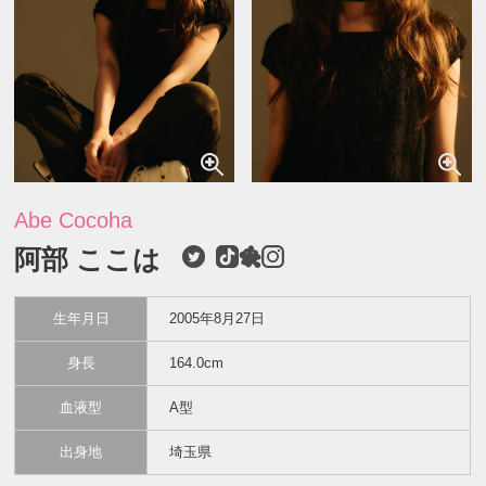
Abe Cocoha
阿部 ここは
生年月日
2005年8月27日
身長
164.0cm
血液型
A型
出身地
埼玉県