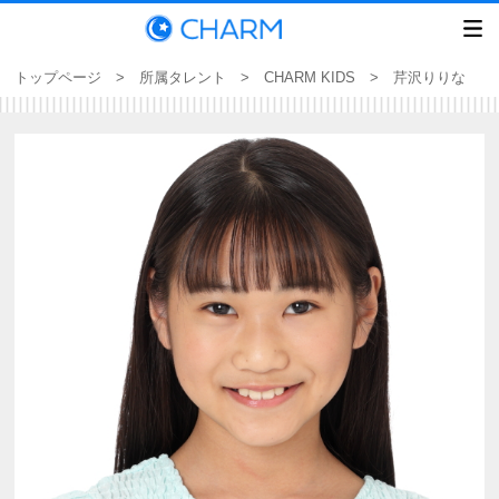
トップページ
>
所属タレント
>
CHARM KIDS
> 芹沢りりな