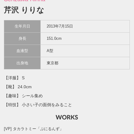
芹沢 りりな
生年月日
2013年7月15日
身長
151.0cm
血液型
A型
出身地
東京都
【洋服】 S
【靴】 24.0cm
【趣味】 シール集め
【特技】 小さい子の面倒をみること
[VP] タカラトミー「ぷにるんず」