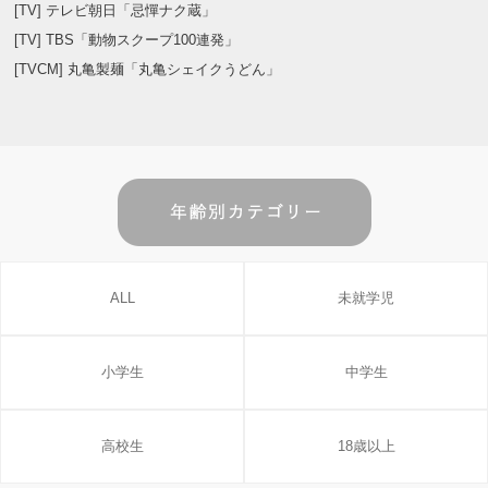
[TV] テレビ朝日「忌憚ナク蔵」
[TV] TBS「動物スクープ100連発」
[TVCM] 丸亀製麺「丸亀シェイクうどん」
ALL
未就学児
小学生
中学生
高校生
18歳以上