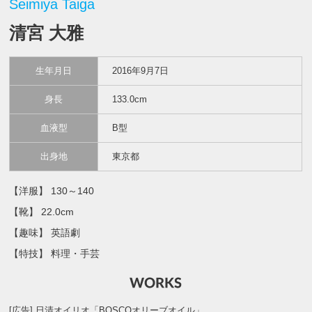
Seimiya Taiga
清宮 大雅
生年月日
2016年9月7日
身長
133.0cm
血液型
B型
出身地
東京都
【洋服】 130～140
【靴】 22.0cm
【趣味】 英語劇
【特技】 料理・手芸
[広告] 日清オイリオ「BOSCOオリーブオイル」