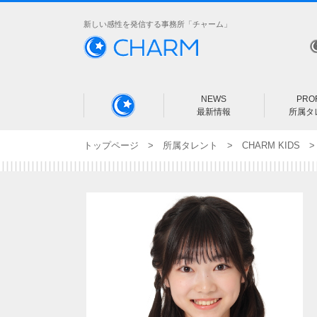
新しい感性を発信する事務所「チャーム」
NEWS
PROF
最新情報
所属タ
トップページ
>
所属タレント
>
CHARM KIDS
18
未就
>
小
中
高
AL