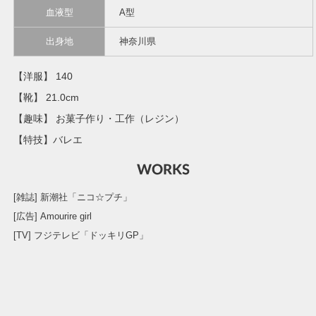
血液型
A型
出身地
神奈川県
【洋服】 140
【靴】 21.0cm
【趣味】 お菓子作り・工作（レジン）
【特技】バレエ
[雑誌] 新潮社「ニコ☆プチ」
[広告] Amourire girl
[TV] フジテレビ「ドッキリGP」