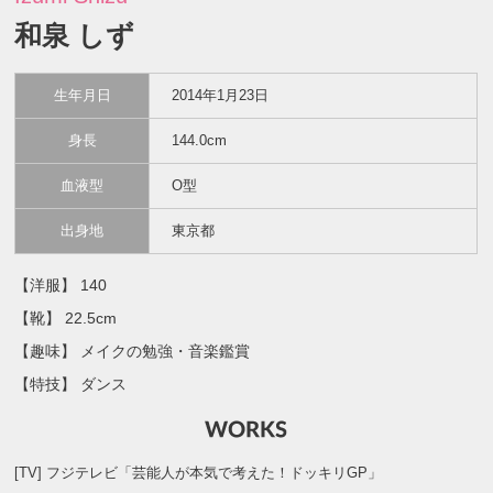
和泉 しず
生年月日
2014年1月23日
身長
144.0cm
血液型
O型
出身地
東京都
【洋服】 140
【靴】 22.5cm
【趣味】 メイクの勉強・音楽鑑賞
【特技】 ダンス
[TV] フジテレビ「芸能人が本気で考えた！ドッキリGP」